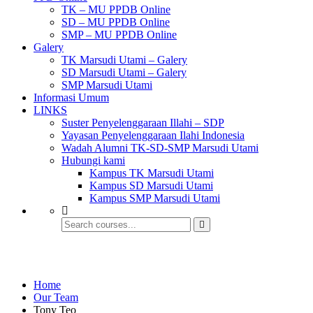
TK – MU PPDB Online
SD – MU PPDB Online
SMP – MU PPDB Online
Galery
TK Marsudi Utami – Galery
SD Marsudi Utami – Galery
SMP Marsudi Utami
Informasi Umum
LINKS
Suster Penyelenggaraan Illahi – SDP
Yayasan Penyelenggaraan Ilahi Indonesia
Wadah Alumni TK-SD-SMP Marsudi Utami
Hubungi kami
Kampus TK Marsudi Utami
Kampus SD Marsudi Utami
Kampus SMP Marsudi Utami
Our Team
Home
Our Team
Tony Teo