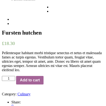
Fursten hutchen
£
18.30
Pellentesque habitant morbi tristique senectus et netus et malesuada
fames ac turpis egestas. Vestibulum tortor quam, feugiat vitae,
ultricies eget, tempor sit amet, ante. Donec eu libero sit amet quam
egestas semper. Aenean ultricies mi vitae est. Mauris placerat
eleifend leo.
Fursten
Add to cart
hutchen
quantity
Category:
Culinary
Share: