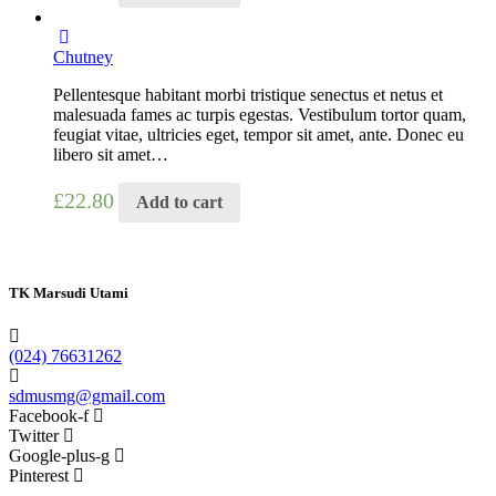
Chutney
Pellentesque habitant morbi tristique senectus et netus et
malesuada fames ac turpis egestas. Vestibulum tortor quam,
feugiat vitae, ultricies eget, tempor sit amet, ante. Donec eu
libero sit amet…
£
22.80
Add to cart
TK Marsudi Utami
(024) 76631262
sdmusmg@gmail.com
Facebook-f
Twitter
Google-plus-g
Pinterest