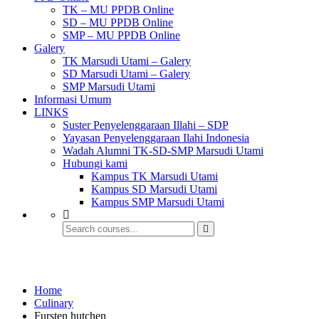
TK – MU PPDB Online
SD – MU PPDB Online
SMP – MU PPDB Online
Galery
TK Marsudi Utami – Galery
SD Marsudi Utami – Galery
SMP Marsudi Utami
Informasi Umum
LINKS
Suster Penyelenggaraan Illahi – SDP
Yayasan Penyelenggaraan Ilahi Indonesia
Wadah Alumni TK-SD-SMP Marsudi Utami
Hubungi kami
Kampus TK Marsudi Utami
Kampus SD Marsudi Utami
Kampus SMP Marsudi Utami
Shop
Home
Culinary
Fursten hutchen